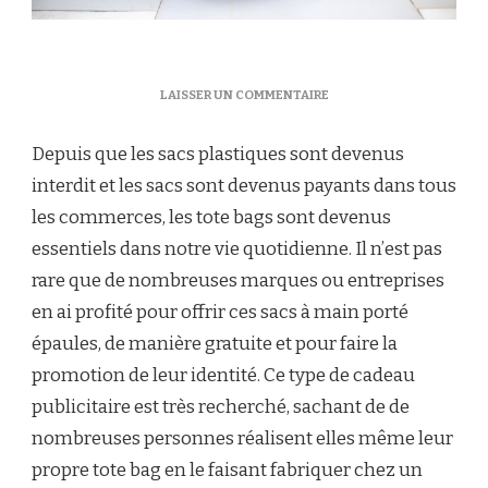
SUR
LAISSER UN COMMENTAIRE
COMMENT
FAIRE
Depuis que les sacs plastiques sont devenus
UN
TOTE
interdit et les sacs sont devenus payants dans tous
BAG
les commerces, les tote bags sont devenus
PERSONNALISÉ
?
essentiels dans notre vie quotidienne. Il n’est pas
rare que de nombreuses marques ou entreprises
en ai profité pour offrir ces sacs à main porté
épaules, de manière gratuite et pour faire la
promotion de leur identité. Ce type de cadeau
publicitaire est très recherché, sachant de de
nombreuses personnes réalisent elles même leur
propre tote bag en le faisant fabriquer chez un