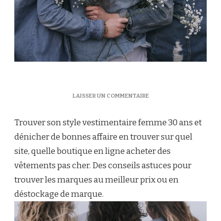
SUR
LAISSER UN COMMENTAIRE
QUEL
EST
Trouver son style vestimentaire femme 30 ans et
LE
MEILLEUR
dénicher de bonnes affaire en trouver sur quel
SITE
site, quelle boutique en ligne acheter des
WEB
POUR
vêtements pas cher. Des conseils astuces pour
ACHETER
trouver les marques au meilleur prix ou en
DES
VÊTEMENTS
déstockage de marque.
EN
LIGNE
?