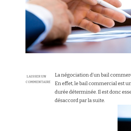
La négociation d’un bail commerc
LAISSER UN
COMMENTAIRE
En effet, le bail commercial est u
SUR
durée déterminée. Il est donc esse
LA
NÉGOCIATION
désaccord par la suite.
DE
BAIL
COMMERCIAL
:
ASPECTS