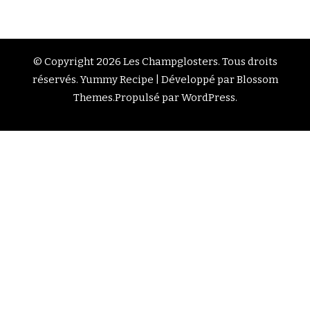
© Copyright 2026
Les Champglosters
. Tous droits
réservés.
Yummy Recipe | Développé par
Blossom
Themes
.Propulsé par
WordPress
.