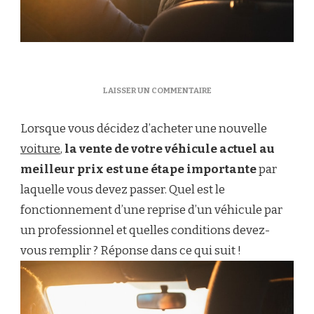
SUR
LAISSER UN COMMENTAIRE
QUELLES
SONT
Lorsque vous décidez d’acheter une nouvelle
LES
CONDITIONS
voiture
,
la vente de votre véhicule actuel au
D’UNE
meilleur prix est une étape importante
par
REPRISE
DE
laquelle vous devez passer. Quel est le
VOITURE
fonctionnement d’une reprise d’un véhicule par
?
un professionnel et quelles conditions devez-
vous remplir ? Réponse dans ce qui suit !