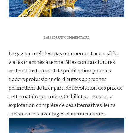
SUR
LAISSER UN COMMENTAIRE
BEYOND
FUTURES
Le gaz naturel n’est pas uniquement accessible
:
DES
via les marchés à terme. Si les contrats futures
MÉTHODES
restent l’instrument de prédilection pour les
ALTERNATIVES
POUR
traders professionnels, d’autres approches
TRADER
permettent de tirer parti de l’évolution des prix de
LE
GAZ
cette matière première. Ce billet propose une
NATUREL
exploration complète de ces alternatives, leurs
mécanismes, avantages et inconvénients.