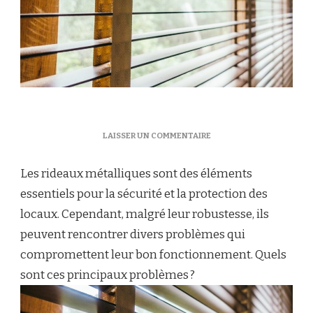
SUR
LAISSER UN COMMENTAIRE
QUELS
SONT
Les rideaux métalliques sont des éléments
LES
PRINCIPAUX
essentiels pour la sécurité et la protection des
PROBLÈMES
locaux. Cependant, malgré leur robustesse, ils
RENCONTRÉS
AVEC
peuvent rencontrer divers problèmes qui
LES
compromettent leur bon fonctionnement. Quels
RIDEAUX
MÉTALLIQUES ?
sont ces principaux problèmes ?