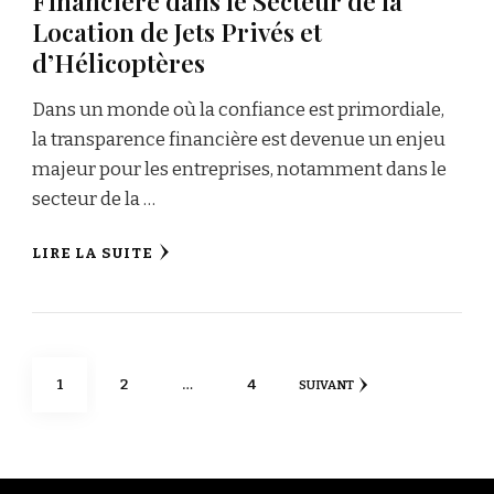
Financière dans le Secteur de la
Location de Jets Privés et
d’Hélicoptères
Dans un monde où la confiance est primordiale,
la transparence financière est devenue un enjeu
majeur pour les entreprises, notamment dans le
secteur de la …
LIRE LA SUITE
Navigation
PAGE
PAGE
PAGE
1
2
…
4
SUIVANT
des
articles