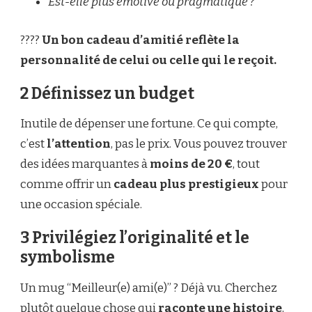
Est-elle plus émotive ou pragmatique ?
????
Un bon cadeau d’amitié reflète la
personnalité de celui ou celle qui le reçoit.
2 Définissez un budget
Inutile de dépenser une fortune. Ce qui compte,
c’est
l’attention
, pas le prix. Vous pouvez trouver
des idées marquantes à
moins de 20 €
, tout
comme offrir un
cadeau plus prestigieux
pour
une occasion spéciale.
3 Privilégiez l’originalité et le
symbolisme
Un mug “Meilleur(e) ami(e)” ? Déjà vu. Cherchez
plutôt quelque chose qui
raconte une histoire
,