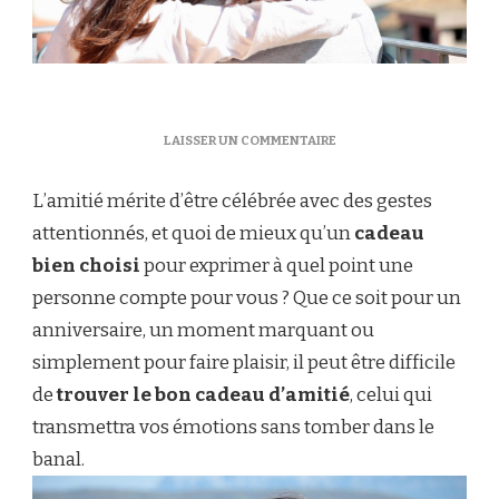
SUR
LAISSER UN COMMENTAIRE
BESOIN
D’UN
L’amitié mérite d’être célébrée avec des gestes
CADEAU
D’AMITIÉ
attentionnés, et quoi de mieux qu’un
cadeau
?
bien choisi
pour exprimer à quel point une
DÉCOUVREZ
NOS
personne compte pour vous ? Que ce soit pour un
CONSEILS
anniversaire, un moment marquant ou
D’ACHAT
UTILES
simplement pour faire plaisir, il peut être difficile
de
trouver le bon cadeau d’amitié
, celui qui
transmettra vos émotions sans tomber dans le
banal.